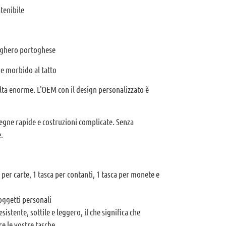
tenibile
sughero portoghese
e e morbido al tatto
elta enorme. L'OEM con il design personalizzato è
egne rapide e costruzioni complicate. Senza
.
 per carte, 1 tasca per contanti, 1 tasca per monete e
 oggetti personali
esistente, sottile e leggero, il che significa che
e le vostre tasche.