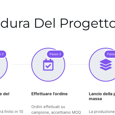
dura Del Proget
o 2
Passo 3
Pass
e del
Effettuare l'ordine
Lancio della 
massa
Ordini effettuati su
à finito in 10
La produzione
campione, accettiamo MOQ