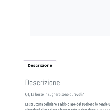
Descrizione
Descrizione
Q1, Le borse in sughero sono durevoli?
La struttura cellulare a nido d'ape del sughero lo rende 
situazioni di regolare sfregamento e abrasione
. Ecco pe