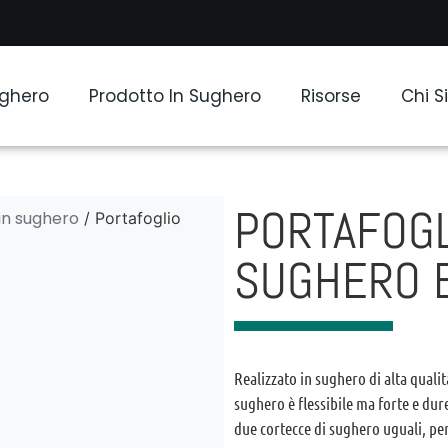
ughero
Prodotto In Sughero
Risorse
Chi 
PORTAFOGL
 in sughero
/ Portafoglio
SUGHERO 
Realizzato in sughero di alta qualità
sughero è flessibile ma forte e dur
due cortecce di sughero uguali, per