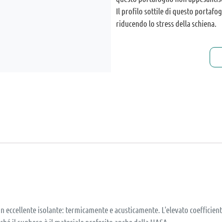
Il profilo sottile di questo portafo
riducendo lo stress della schiena.
un eccellente isolante: termicamente e acusticamente. L'elevato coefficient
rché il sughero è il materiale preferito anche dalla NASA.