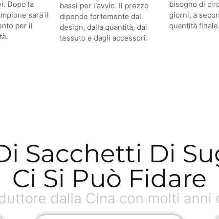
vi. Dopo la
bisogno di cir
bassi per l'avvio. Il prezzo
ampione sarà il
giorni, a seco
dipende fortemente dal
nto per il
quantità finale
design, dalla quantità, dal
tà.
tessuto e dagli accessori.
 Di Sacchetti Di S
Ci Si Può Fidare
ttore dalla Cina con molti anni 