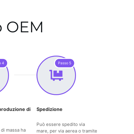
to OEM
o 4
Passo 5
produzione di
Spedizione
Può essere spedito via
 di massa ha
mare, per via aerea o tramite