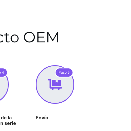
ecto OEM
o 4
Paso 5
de la
Envío
n serie