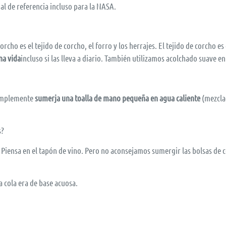
ial de referencia incluso para la NASA.
rcho es el tejido de corcho, el forro y los herrajes. El tejido de corcho 
na vida
incluso si las lleva a diario. También utilizamos acolchado suave e
simplemente
sumerja una toalla de mano pequeña en agua caliente
(mezclad
s?
 Piensa en el tapón de vino. Pero no aconsejamos sumergir las bolsas de 
a cola era de base acuosa.