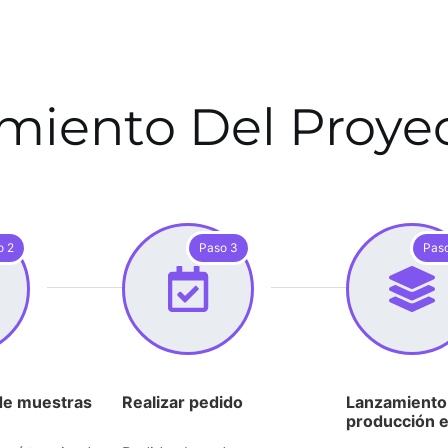
miento Del Proy
o 2
Paso 3
Pas
de muestras
Realizar pedido
Lanzamiento 
producción e