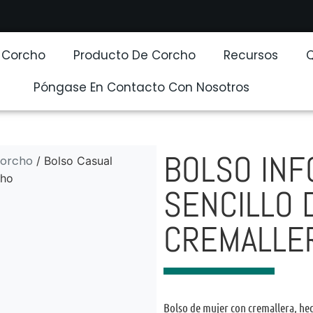
e Corcho
Producto De Corcho
Recursos
Póngase En Contacto Con Nosotros
BOLSO IN
corcho
/ Bolso Casual
cho
SENCILLO 
CREMALLE
Bolso de mujer con cremallera, he