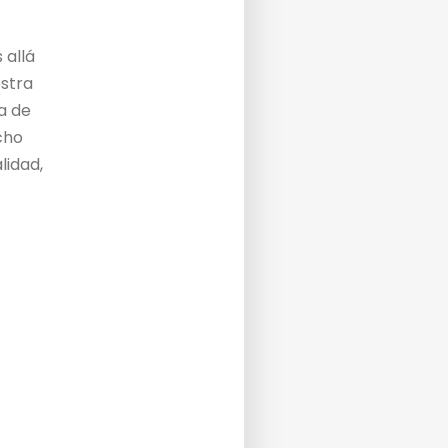
 allá
estra
a de
cho
lidad,