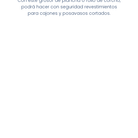
Con este grosor de plancha o rollo de corcho,
podrá hacer con seguridad revestimientos
para cajones y posavasos cortados.