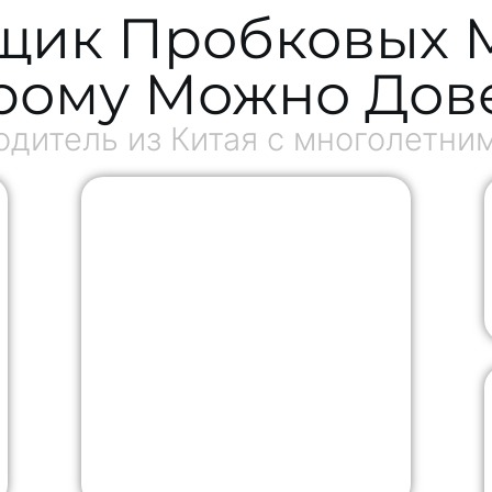
щик Пробковых 
рому Можно Дов
дитель из Китая с многолетни