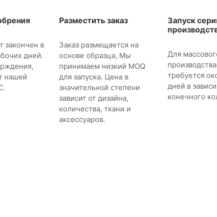
обрения
Разместить заказ
Запуск сери
производст
т закончен в
Заказ размещается на
Для массовог
абочих дней.
основе образца, Мы
производства
ерждения,
принимаем низкий MOQ
требуется ок
т нашей
для запуска. Цена в
дней в завис
C.
значительной степени
конечного ко
зависит от дизайна,
количества, ткани и
аксессуаров.