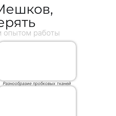
Мешков,
ерять
м опытом работы
Разнообразие пробковых тканей