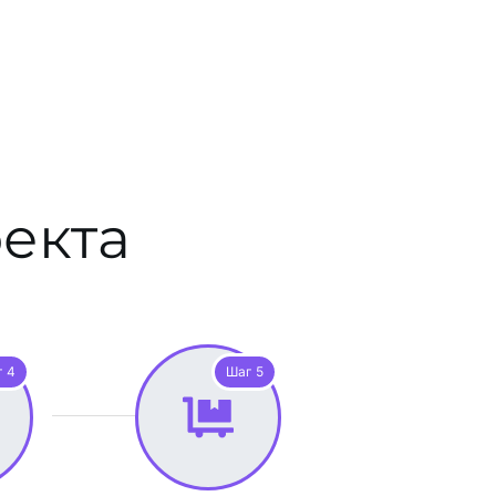
екта
 4
Шаг 5