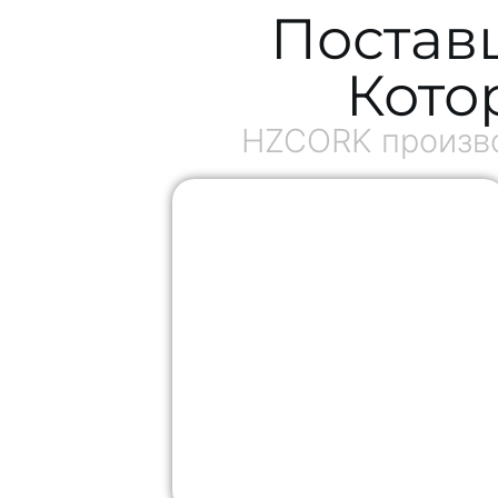
Постав
Кото
HZCORK произво