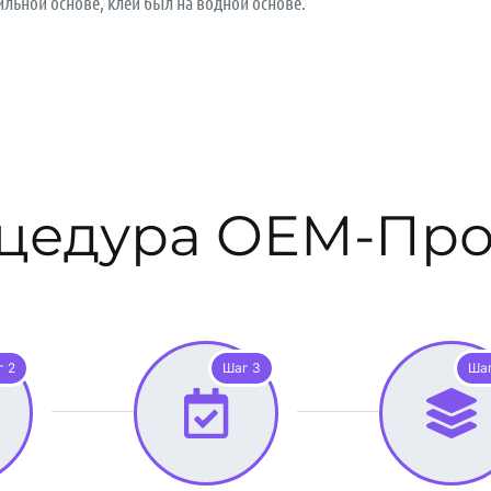
ильной основе, клей был на водной основе.
цедура OEM-Про
г 2
Шаг 3
Шаг