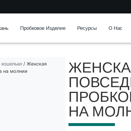
кань
Пробковое Изделие
Ресурсы
О Нас
ЖЕНСКА
 кошельки
/ Женская
а на молнии
ПОВСЕД
ПРОБКО
НА МОЛ