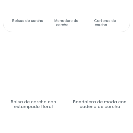
Bolsos de corcho
Monedero de
Carteras de
(29)
corcho
(14)
corcho
(28)
Bolsa de corcho con
Bandolera de moda con
estampado floral
cadena de corcho