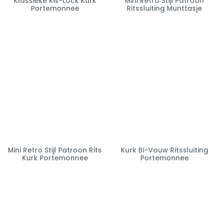
Klassieke Kis-Lock Kurk
Mini Retro Stijl Patroon
Portemonnee
Ritssluiting Munttasje
Mini Retro Stijl Patroon Rits
Kurk Bi-Vouw Ritssluiting
Kurk Portemonnee
Portemonnee