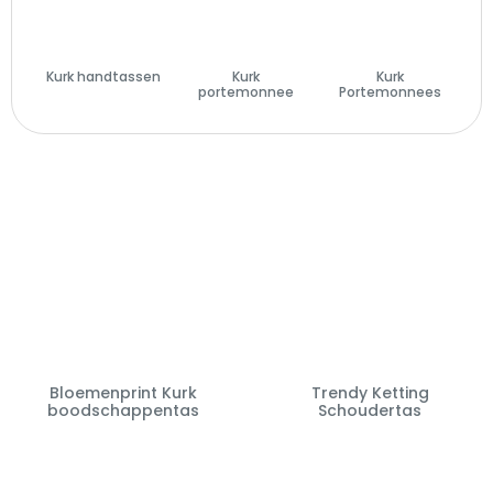
Kurk handtassen
Kurk
Kurk
(29)
portemonnee
Portemonnees
(14)
(28)
Bloemenprint Kurk
Trendy Ketting
boodschappentas
Schoudertas