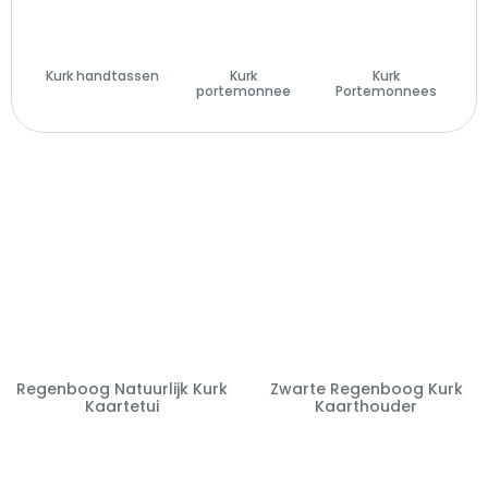
Kurk handtassen
Kurk
Kurk
(29)
portemonnee
Portemonnees
(14)
(28)
Regenboog Natuurlijk Kurk
Zwarte Regenboog Kurk
Kaartetui
Kaarthouder