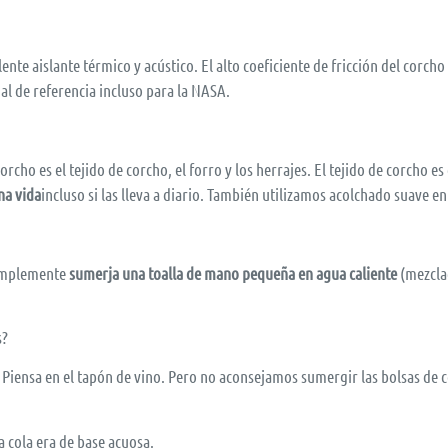
ente aislante térmico y acústico. El alto coeficiente de fricción del corch
ial de referencia incluso para la NASA.
rcho es el tejido de corcho, el forro y los herrajes. El tejido de corcho 
na vida
incluso si las lleva a diario. También utilizamos acolchado suave e
simplemente
sumerja una toalla de mano pequeña en agua caliente
(mezclad
s?
 Piensa en el tapón de vino. Pero no aconsejamos sumergir las bolsas de 
a cola era de base acuosa.