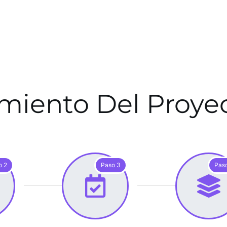
miento Del Proy
o 2
Paso 3
Pas