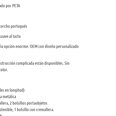
bado por PETA
 corcho portugués
suave al tacto
a la opción enorme. OEM con diseño personalizado
trucción complicada están disponibles. Sin
olor.
les en longitud)
a metálica
allera, 2 bolsillos portaobjetos
stenible, 1 bolsillo con cremallera.
0%