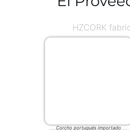
El Provee
HZCORK fabric
Corcho portugués importado