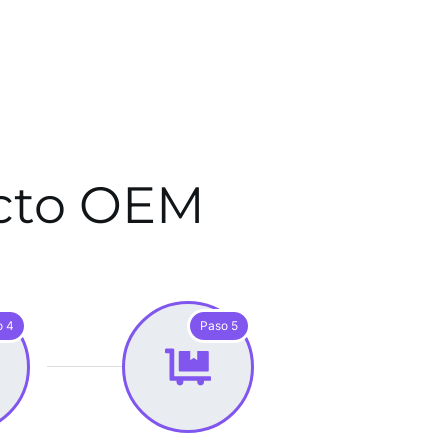
ecto OEM
o 4
Paso 5