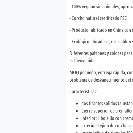
- 100% vegano sin animales, apro
- Corcho natural certificado FSC
- Producto fabricado en China con
- Ecológico, duradero, reciclable y 
Diferentes patrones y colores par
es bienvenida.
MOQ pequeño, entrega rápida, cons
problema de desvanecimiento del c
Características:
dos tirantes sólidos (ajustab
Cierre superior de cremaller
interior: 1 bolsillo con crem
exterior: tejido de corcho so
forro: tejido de algodón 10