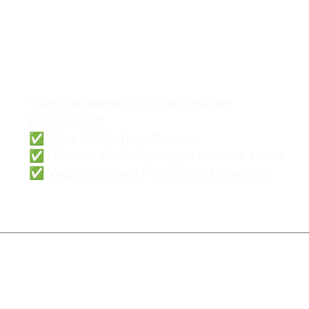
Kork-Taschen
Großhandel kann einfach
und sicher sein.
100% natürlicher FSC-zertifizierter
Korkrohstoff
✅ Über 500 Korkstoffmuster
✅ Höchste Qualität, vergleichbar mit Leder
✅ Vegane, umweltfreundliche Unterlage