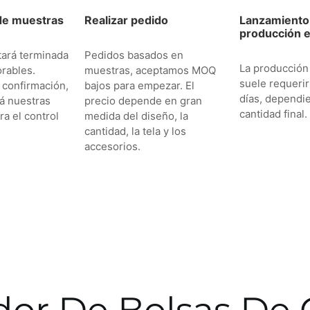
de muestras
Realizar pedido
Lanzamiento 
producción e
tará terminada
Pedidos basados en
La producción
orables.
muestras, aceptamos MOQ
suele requerir
 confirmación,
bajos para empezar. El
días, dependi
rá nuestras
precio depende en gran
cantidad final.
ra el control
medida del diseño, la
cantidad, la tela y los
accesorios.
dor De Bolsas De