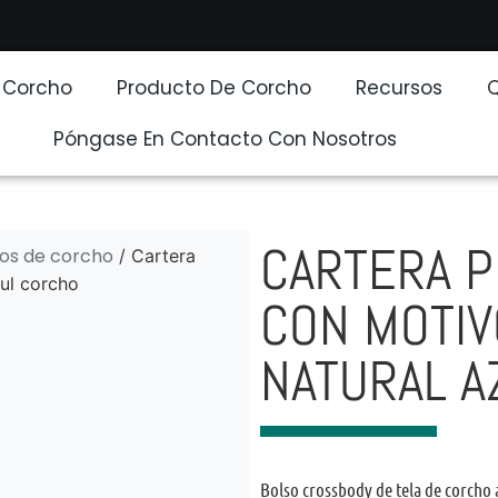
e Corcho
Producto De Corcho
Recursos
Póngase En Contacto Con Nosotros
CARTERA P
dos de corcho
/ Cartera
ul corcho
CON MOTIV
NATURAL A
Bolso crossbody de tela de corcho 