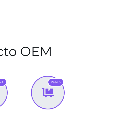
ecto OEM
o 4
Paso 5