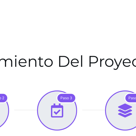
miento Del Proy
o 2
Paso 3
Pas