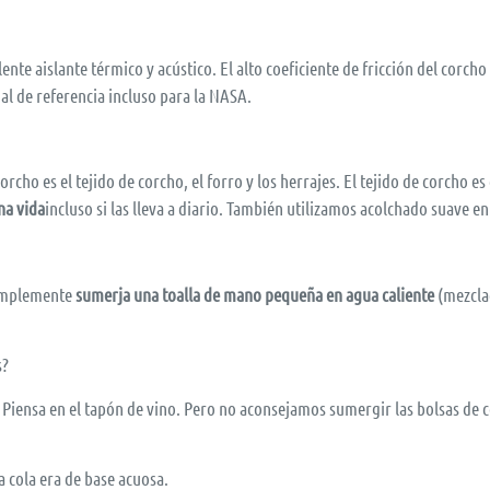
ente aislante térmico y acústico. El alto coeficiente de fricción del corch
ial de referencia incluso para la NASA.
rcho es el tejido de corcho, el forro y los herrajes. El tejido de corcho 
na vida
incluso si las lleva a diario. También utilizamos acolchado suave e
simplemente
sumerja una toalla de mano pequeña en agua caliente
(mezclad
s?
 Piensa en el tapón de vino. Pero no aconsejamos sumergir las bolsas de 
a cola era de base acuosa.