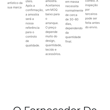
correio. A
amostra.
úteis.
em massa
artístico da
inspeção
Aceitamos
Após a
necessita
sua marca
por
um MOQ
confirmação,
normalmente
terceiros
baixo para
a amostra
de cerca
pode ser
o
será a
de 30-60
feita antes
arranque.
nossa
dias,
do envio.
O preço
referência
dependendo
depende
para o
da
muito do
controlo
quantidade
design,
de
final.
quantidade,
qualidade.
tecido e
acessórios.