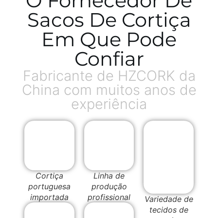
O Fornecedor De
Sacos De Cortiça
Em Que Pode
Confiar
Fabricante de HZCORK da
China com muitos anos de
experiência
Cortiça
Linha de
portuguesa
produção
importada
profissional
Variedade de
tecidos de