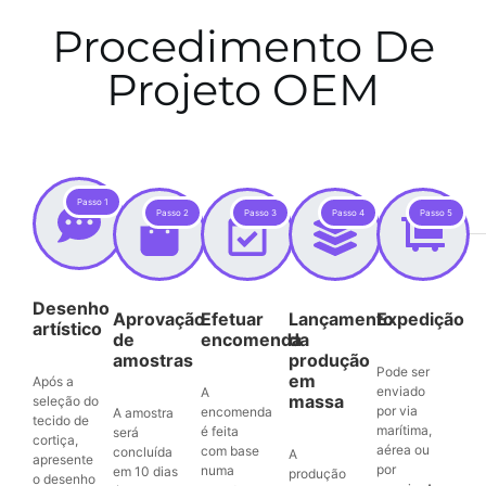
Procedimento De
Projeto OEM
Passo 1
Passo 2
Passo 3
Passo 4
Passo 5
Desenho
Aprovação
Efetuar
Lançamento
Expedição
artístico
de
encomenda
da
amostras
produção
Pode ser
em
Após a
enviado
A
massa
seleção do
por via
encomenda
A amostra
tecido de
marítima,
é feita
será
cortiça,
aérea ou
com base
concluída
A
apresente
por
numa
em 10 dias
produção
o desenho