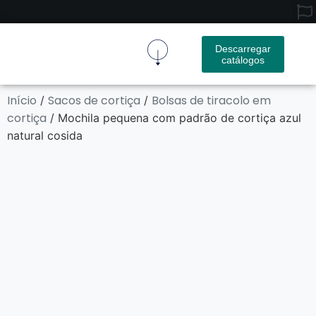
Descarregar
catálogos
Tecido De Cortiça
Produto De Cortiça
Contactar-Nos
Início
Sacos de cortiça
Bolsas de tiracolo em
/
/
cortiça
/ Mochila pequena com padrão de cortiça azul
natural cosida