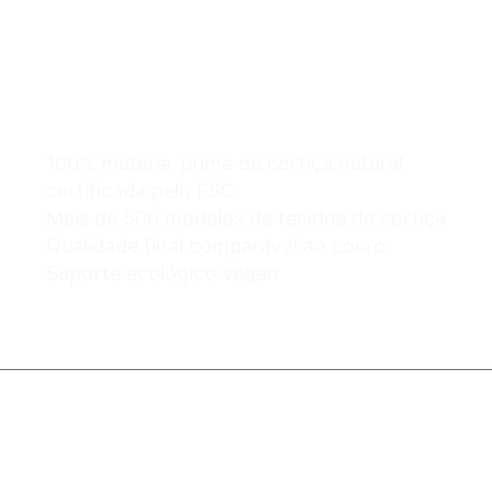
Os sacos de cortiça por
atacado podem ser
fáceis e seguros.
100% matéria-prima de cortiça natural
certificada pelo FSC
Mais de 500 modelos de tecidos de cortiça
Qualidade final comparável ao couro
Suporte ecológico vegan