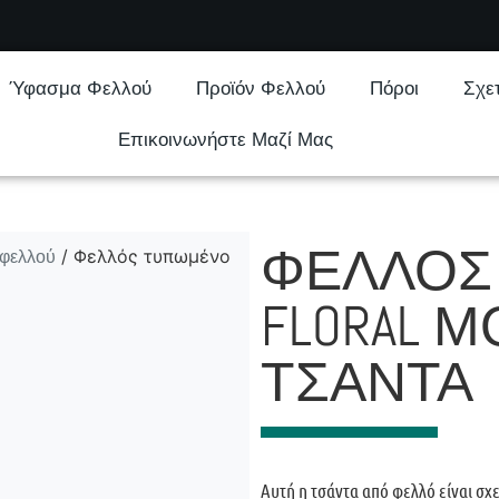
Ύφασμα Φελλού
Προϊόν Φελλού
Πόροι
Σχε
Επικοινωνήστε Μαζί Μας
ΦΕΛΛΌΣ
 φελλού
/ Φελλός τυπωμένο
FLORAL Μ
ΤΣΆΝΤΑ
Αυτή η τσάντα από φελλό είναι σχε