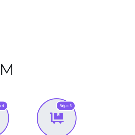
EM
α 4
Βήμα 5