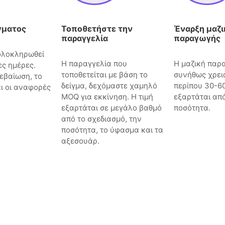
γματος
Τοποθετήστε την
Έναρξη μαζι
παραγγελία
παραγωγής
 ολοκληρωθεί
Η παραγγελία που
Η μαζική παρ
ες ημέρες.
τοποθετείται με βάση το
συνήθως χρει
εβαίωση, το
δείγμα, δεχόμαστε χαμηλό
περίπου 30-6
αι οι αναφορές
MOQ για εκκίνηση. Η τιμή
εξαρτάται από
εξαρτάται σε μεγάλο βαθμό
ποσότητα.
από το σχεδιασμό, την
ποσότητα, το ύφασμα και τα
αξεσουάρ.