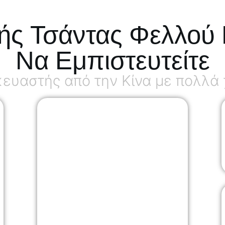
ής Τσάντας Φελλού 
Να Εμπιστευτείτε
υαστής από την Κίνα με πολλά χ