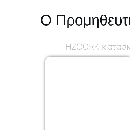
Ο Προμηθευτ
HZCORK κατασκε