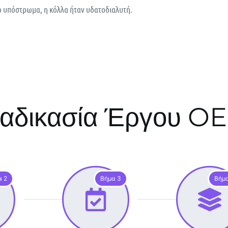
 υπόστρωμα, η κόλλα ήταν υδατοδιαλυτή.
ιαδικασία Έργου O
α 2
Βήμα 3
Βήμ