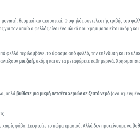
 μονωτή: θερμικά και ακουστικά. Ο υψηλός συντελεστής τριβής του φελλ
γος για τον οποίο ο φελλός είναι ένα υλικό που χρησιμοποιείται ακόμη κα
πό φελλό περιλαμβάνει το ύφασμα από φελλό, την επένδυση και το υλικό
ς αντέξουν
μια ζωή
, ακόμη και αν τα μεταφέρετε καθημερινά. Χρησιμοποι
ολο, απλά
βυθίστε μια μικρή πετσέτα χεριών σε ζεστό νερό
(αναμεμειγμένο 
χο;
τε χωρίς φόβο. Σκεφτείτε το πώμα κρασιού. Αλλά δεν προτείνουμε να βυθ