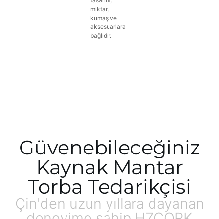
tasarım,
miktar,
kumaş ve
aksesuarlara
bağlıdır.
Güvenebileceğiniz
Kaynak Mantar
Torba Tedarikçisi
Çin'den uzun yıllara dayanan
deneyime sahip HZCORK