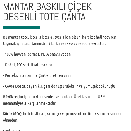
MANTAR BASKILI ÇIÇEK
DESENLI TOTE ÇANTA
Bu mantar tote, ister iş ister alışveriş için olsun, hareket halindeyken
taşımak için tasarlanmıştır. 6 farklı renk ve desende mevcuttur.
- 100% hayvan içermez, PETA onaylı vegan
- Doğal, FSC sertifikalı mantar
- Portekiz mantarı ile Çin'de üretilen ürün
- Çevre Dostu, dayanıklı, geri dönüştürülebilir ve yumuşak dokunuşlu
Büyük seçim için farklı desenler ve renkler. Özel tasarımlı OEM
memnuniyetle karşılanmaktadır.
Küçük MOQ, hızlı teslimat, karmaşık yapı mevcuttur. Renk solması sorunu
olmadan.
Özellikler: