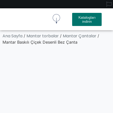
Katalogları
indirin
Mantar Kumaş
Mantar Ürün
Ana Sayfa
Mantar torbalar
Mantar Çantalar
/
/
/
Mantar Baskılı Çiçek Desenli Bez Çanta