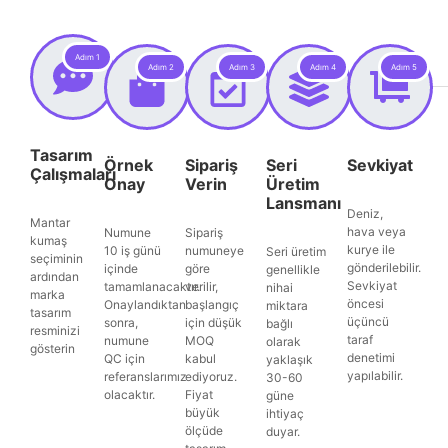
Adım 1
Adım 2
Adım 3
Adım 4
Adım 5
Tasarım
Örnek
Sipariş
Seri
Sevkiyat
Çalışmaları
Onay
Verin
Üretim
Lansmanı
Deniz,
Mantar
hava veya
Numune
Sipariş
kumaş
kurye ile
10 iş günü
numuneye
Seri üretim
seçiminin
gönderilebilir.
içinde
göre
genellikle
ardından
Sevkiyat
tamamlanacaktır.
verilir,
nihai
marka
öncesi
Onaylandıktan
başlangıç
miktara
tasarım
üçüncü
sonra,
için düşük
bağlı
resminizi
taraf
numune
MOQ
olarak
gösterin
denetimi
QC için
kabul
yaklaşık
yapılabilir.
referanslarımız
ediyoruz.
30-60
olacaktır.
Fiyat
güne
büyük
ihtiyaç
ölçüde
duyar.