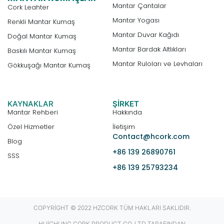
Mantar Çantalar
Cork Leahter
Mantar Yogası
Renkli Mantar Kumaş
Mantar Duvar Kağıdı
Doğal Mantar Kumaş
Mantar Bardak Altlıkları
Baskılı Mantar Kumaş
Mantar Ruloları ve Levhaları
Gökkuşağı Mantar Kumaş
KAYNAKLAR
ŞIRKET
Mantar Rehberi
Hakkında
Özel Hizmetler
İletişim
Contact@hcork.com
Blog
+86 139 26890761
SSS
+86 139 25793234
COPYRIGHT © 2022 HZCORK TÜM HAKLARI SAKLIDIR.
HUICHUNG CORK PRODUCT CO.,LTD TARAFINDAN