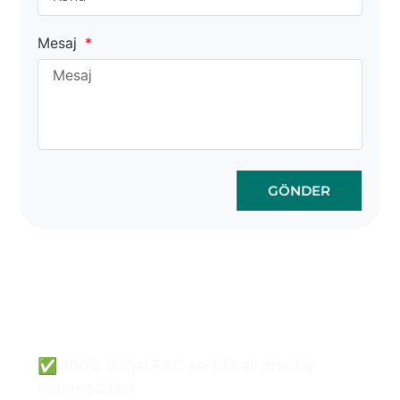
Mesaj
GÖNDER
Mantar Çanta Toptan
Satış Kolay ve Güvenli
Olabilir.
✅ 100% doğal FSC sertifikalı mantar
hammaddesi