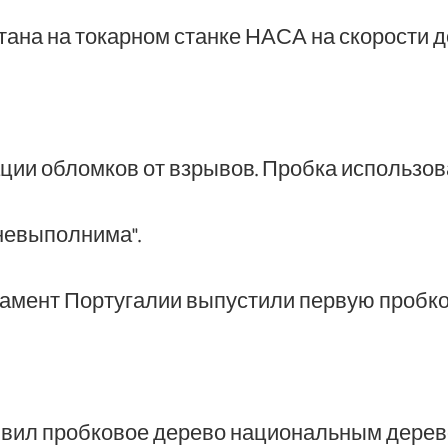
ана на токарном станке НАСА на скорости до
ции обломков от взрывов. Пробка использо
 невыполнима".
рламент Португалии выпустили первую пробк
ъявил пробковое дерево национальным дерев