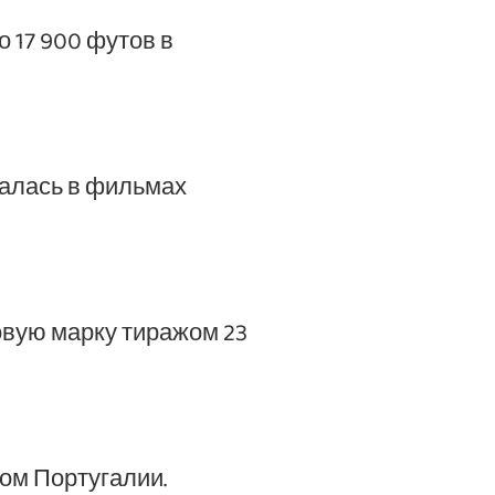
 17 900 футов в
валась в фильмах
овую марку тиражом 23
ом Португалии.