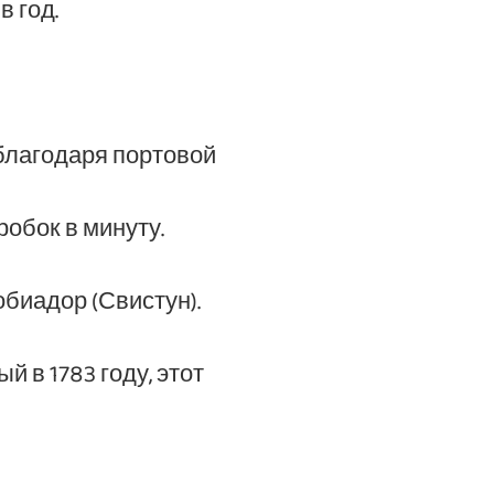
в год.
 благодаря портовой
робок в минуту.
биадор (Свистун).
 в 1783 году, этот