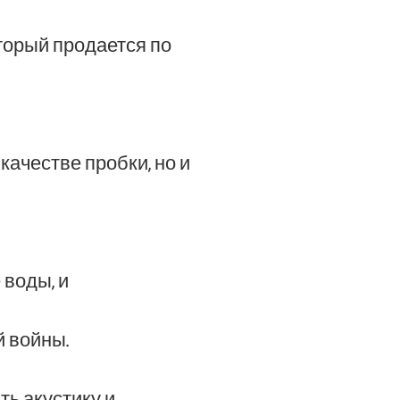
оторый продается по
качестве пробки, но и
 воды, и
й войны.
ь акустику и