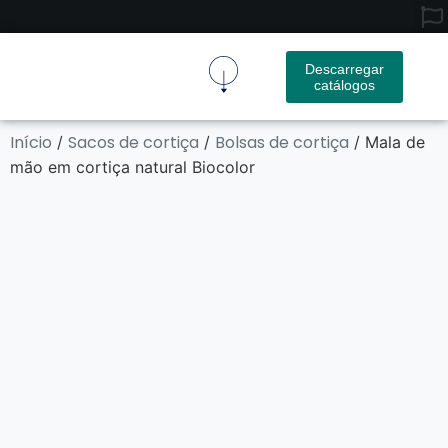
Descarregar
catálogos
Tecido De Cortiça
Produto De Cortiça
Contactar-Nos
Início
Sacos de cortiça
Bolsas de cortiça
/
/
/ Mala de
mão em cortiça natural Biocolor