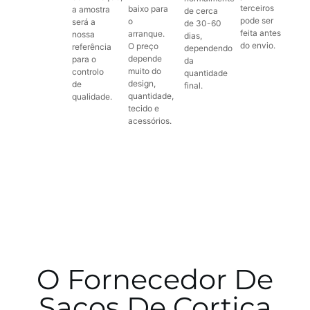
terceiros
baixo para
a amostra
de cerca
pode ser
o
será a
de 30-60
feita antes
arranque.
nossa
dias,
do envio.
O preço
referência
dependendo
depende
para o
da
muito do
controlo
quantidade
design,
de
final.
quantidade,
qualidade.
tecido e
acessórios.
O Fornecedor De
Sacos De Cortiça