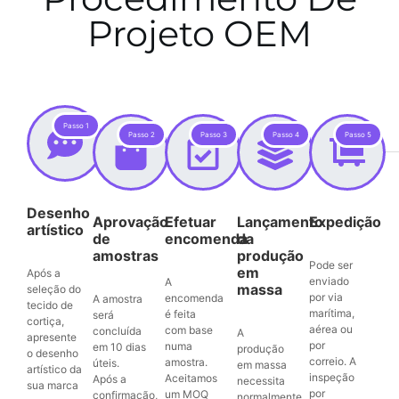
Projeto OEM
Passo 1
Passo 2
Passo 3
Passo 4
Passo 5
Desenho
Aprovação
Efetuar
Lançamento
Expedição
artístico
de
encomenda
da
amostras
produção
Pode ser
em
Após a
enviado
A
massa
seleção do
por via
encomenda
A amostra
tecido de
marítima,
é feita
será
cortiça,
aérea ou
com base
concluída
A
apresente
por
numa
em 10 dias
produção
o desenho
correio. A
amostra.
úteis.
em massa
artístico da
inspeção
Aceitamos
Após a
necessita
sua marca
por
um MOQ
confirmação,
normalmente