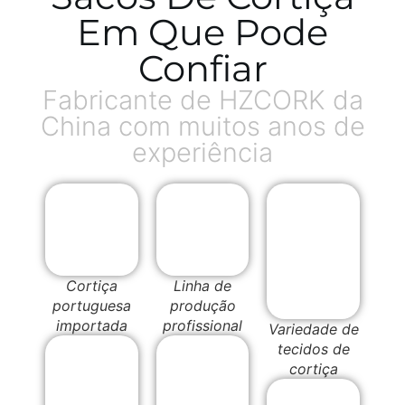
Em Que Pode
Confiar
Fabricante de HZCORK da
China com muitos anos de
experiência
Cortiça
Linha de
portuguesa
produção
importada
profissional
Variedade de
tecidos de
cortiça