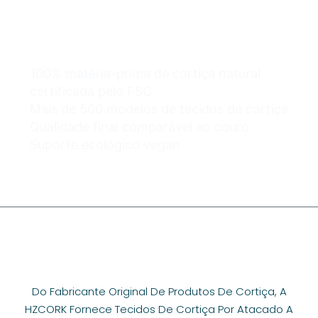
atacado podem ser
fáceis e seguros.
100% matéria-prima de cortiça natural
certificada pelo FSC
Mais de 500 modelos de tecidos de cortiça
Qualidade final comparável ao couro
Suporte ecológico vegan
Do Fabricante Original De Produtos De Cortiça, A
HZCORK Fornece Tecidos De Cortiça Por Atacado A