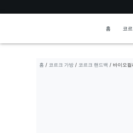
홈
코르
홈
코르크 가방
코르크 핸드백
/
/
/ 바이오컬