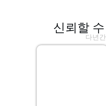
신뢰할 수
다년간