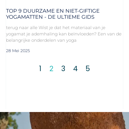
TOP 9 DUURZAME EN NIET-GIFTIGE
YOGAMATTEN - DE ULTIEME GIDS
terug naar alle Wist je dat het materiaal van je
yogamat je ademhaling kan beïnvloeden? Een van de
belangrijke onderdelen van yoga
28 Mei 2025
1
3
4
5
2