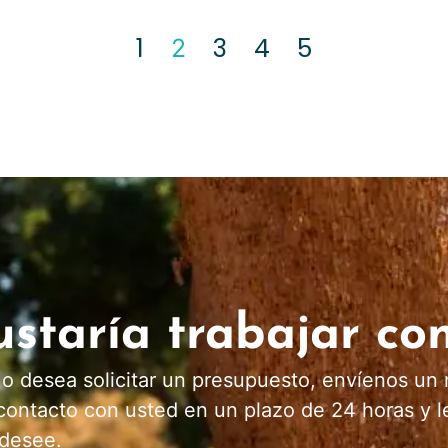
1
3
4
5
2
staría trabajar co
 o desea solicitar un presupuesto, envíenos un 
ontacto con usted en un plazo de 24 horas y le
 desee.