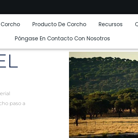
e Corcho
Producto De Corcho
Recursos
Póngase En Contacto Con Nosotros
EL
erial
cho paso a