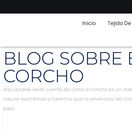
Inicio
Tejido D
BLOG SOBRE 
CORCHO
Aquí podrás darte cuenta de cómo el corcho es un mat
natural asombroso y haremos que te enamores del cor
paso.