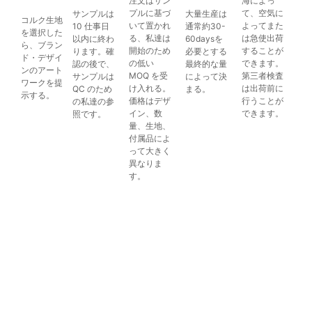
注文はサン
海によっ
プルに基づ
て、空気に
サンプルは
大量生産は
コルク生地
いて置かれ
よってまた
10 仕事日
通常約30-
を選択した
る、私達は
は急使出荷
以内に終わ
60daysを
ら、ブラン
開始のため
することが
ります。確
必要とする
ド・デザイ
の低い
できます。
認の後で、
最終的な量
ンのアート
MOQ を受
第三者検査
サンプルは
によって決
ワークを提
け入れる。
は出荷前に
QC のため
まる。
示する。
価格はデザ
行うことが
の私達の参
イン、数
できます。
照です。
量、生地、
付属品によ
って大きく
異なりま
す。