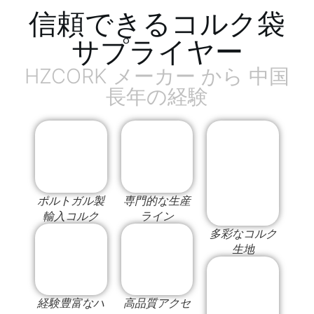
信頼できるコルク袋
サプライヤー
HZCORK メーカー から 中国
長年の経験
ポルトガル製
専門的な生産
輸入コルク
ライン
多彩なコルク
生地
経験豊富なハ
高品質アクセ