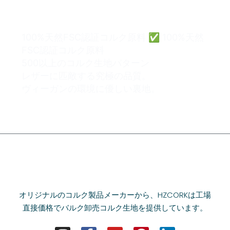
きます。
100%天然FSC認証コルク原料 ✅ 100%天然
FSC認証コルク原料
500以上のコルク生地パターン
レザーに匹敵する究極の品質。
ヴィーガンの環境に優しい裏地。
オリジナルのコルク製品メーカーから、HZCORKは工場
直接価格でバルク卸売コルク生地を提供しています。