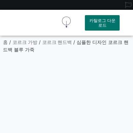
카탈로그 다운
로드
코르크 원단
코르크 제품
회사 소개
문의하기
홈
코르크 가방
코르크 핸드백
/
/
/ 심플한 디자인 코르크 핸
드백 블루 가죽