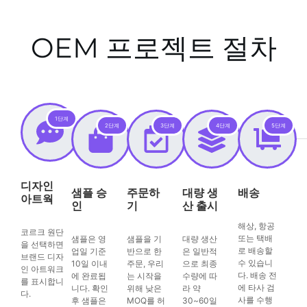
OEM 프로젝트 절차
1단계
2단계
3단계
4단계
5단계
디자인
샘플 승
주문하
대량 생
배송
아트웍
인
기
산 출시
해상, 항공
코르크 원단
또는 택배
샘플은 영
샘플을 기
대량 생산
을 선택하면
로 배송할
업일 기준
반으로 한
은 일반적
브랜드 디자
수 있습니
10일 이내
주문, 우리
으로 최종
인 아트워크
다. 배송 전
에 완료됩
는 시작을
수량에 따
를 표시합니
에 타사 검
니다. 확인
위해 낮은
라 약
다.
사를 수행
후 샘플은
MOQ를 허
30~60일