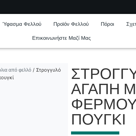
Ύφασμα Φελλού
Προϊόν Φελλού
Πόροι
Σχε
Επικοινωνήστε Μαζί Μας
ΣΤΡΟΓΓΥ
λια από φελλό
/ Στρογγυλό
πουγκί
ΑΓΆΠΗ 
ΦΕΡΜΟΥ
ΠΟΥΓΚΊ