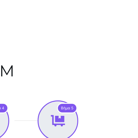
EM
α 4
Βήμα 5