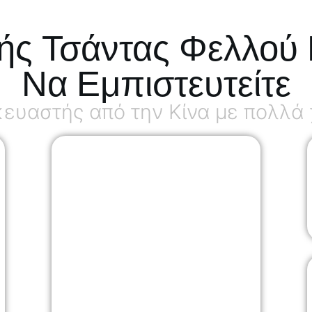
ής Τσάντας Φελλού 
Να Εμπιστευτείτε
υαστής από την Κίνα με πολλά χ