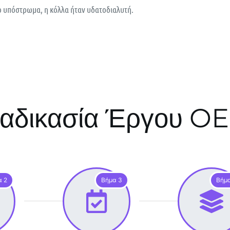
 υπόστρωμα, η κόλλα ήταν υδατοδιαλυτή.
ιαδικασία Έργου O
α 2
Βήμα 3
Βήμ