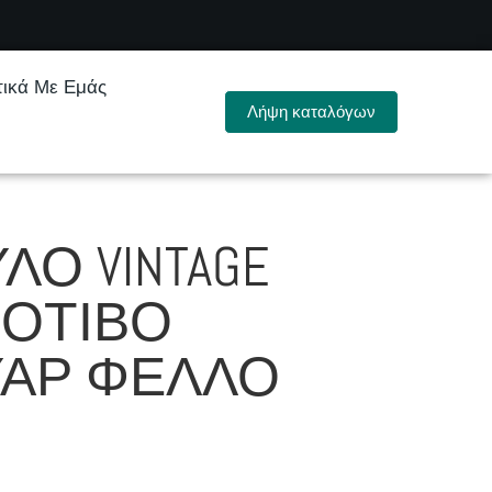
τικά Με Εμάς
Λήψη καταλόγων
ΛΌ VINTAGE
ΜΟΤΊΒΟ
ΆΡ ΦΕΛΛΌ