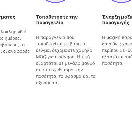
γματος
Τοποθετήστε την
Έναρξη μαζι
παραγγελία
παραγωγής
 ολοκληρωθεί
Η παραγγελία που
Η μαζική παρ
ες ημέρες.
τοποθετείται με βάση το
συνήθως χρει
εβαίωση, το
δείγμα, δεχόμαστε χαμηλό
περίπου 30-6
αι οι αναφορές
MOQ για εκκίνηση. Η τιμή
εξαρτάται από
εξαρτάται σε μεγάλο βαθμό
ποσότητα.
από το σχεδιασμό, την
ποσότητα, το ύφασμα και τα
αξεσουάρ.