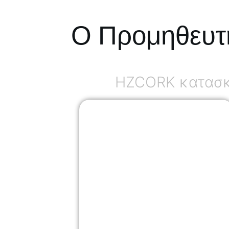
Ο Προμηθευτ
HZCORK κατασκε