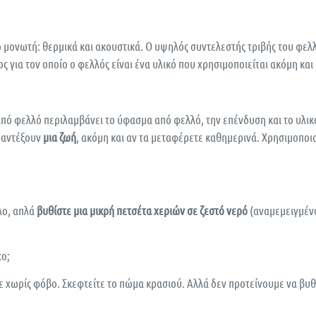
 μονωτή: θερμικά και ακουστικά. Ο υψηλός συντελεστής τριβής του φελλ
γος για τον οποίο ο φελλός είναι ένα υλικό που χρησιμοποιείται ακόμη κα
πό φελλό περιλαμβάνει το ύφασμα από φελλό, την επένδυση και το υλικό
ς αντέξουν
μια ζωή
, ακόμη και αν τα μεταφέρετε καθημερινά. Χρησιμοποι
ολο, απλά
βυθίστε μια μικρή πετσέτα χεριών σε ζεστό νερό
(αναμεμειγμένο 
χο;
τε χωρίς φόβο. Σκεφτείτε το πώμα κρασιού. Αλλά δεν προτείνουμε να βυθ