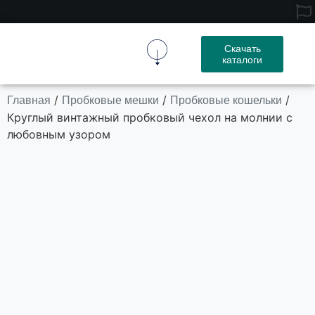
Скачать
каталоги
Пробковая Ткань
Пробковое Изделие
Свяжитесь С Нами
Главная
Пробковые мешки
Пробковые кошельки
/
/
/
Круглый винтажный пробковый чехол на молнии с
любовным узором