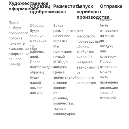
Художественное
Образец
Разместить
Запуск
Отправка
оформление
одобрения
заказ
серийного
производства
Может
После
быть
Образец
Заказ
выбора
отправлен
будет
размещается
Для
пробкового
по морю,
закончен
на основе
массового
полотна
по
в течение
образца,
производства
покажите
воздуху
10
Мы
обычно
художественное
или
рабочих
принимаем
требуется
оформление
курьером.
дней.
низкий
около 30-
вашего
Перед
После
MOQ для
60 дней в
бренда
отправкой
подтверждения,
запуска.
зависимости
может
образец
Цена в
от
быть
будет
значительной
конечного
проведена
нашей
степени
количества.
инспекция
ссылки
зависит
третьей
для QC.
от
стороной.
дизайна,
количества,
ткани и
аксессуаров.