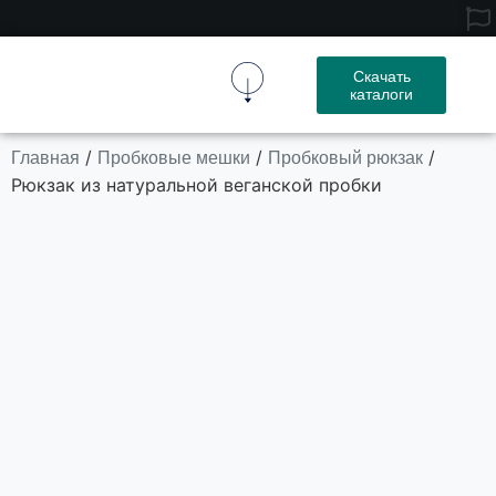
Скачать
каталоги
Пробковая Ткань
Пробковое Изделие
Свяжитесь С Нами
Главная
Пробковые мешки
Пробковый рюкзак
/
/
/
Рюкзак из натуральной веганской пробки