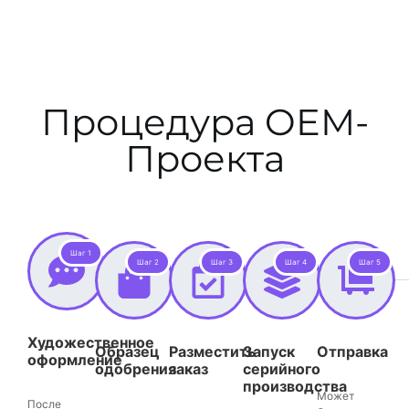
Процедура OEM-
Проекта
Шаг 1
Шаг 2
Шаг 3
Шаг 4
Шаг 5
Художественное
Образец
Разместить
Запуск
Отправка
оформление
одобрения
заказ
серийного
производства
Может
После