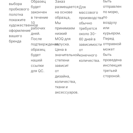
быть
Образец
Заказ
выбора
отправлен
будет
размещается
Для
пробкового
по морю,
закончен
на основе
массового
полотна
по
в течение
образца,
производства
покажите
воздуху
10
Мы
обычно
художественное
или
рабочих
принимаем
требуется
оформление
курьером.
дней.
низкий
около 30-
вашего
Перед
После
MOQ для
60 дней в
бренда
отправкой
подтверждения,
запуска.
зависимости
может
образец
Цена в
от
быть
будет
значительной
конечного
проведена
нашей
степени
количества.
инспекция
ссылки
зависит
третьей
для QC.
от
стороной.
дизайна,
количества,
ткани и
аксессуаров.