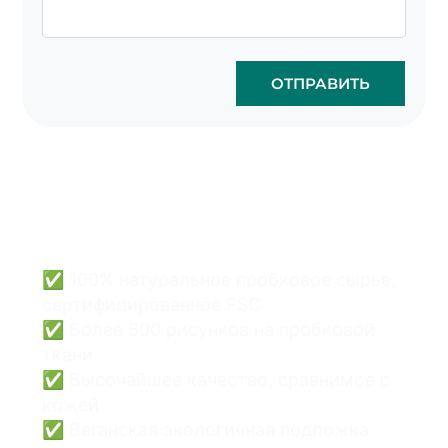
ОТПРАВИТЬ
Оптовая продажа
пробковых сумок - это
просто и безопасно.
✅ 100% натуральное пробковое сырье,
сертифицированное FSC
✅ Более 500 рисунков на пробковой
ткани
✅ Высочайшее качество, сравнимое с
кожей
✅ Веганская экологичная подложка