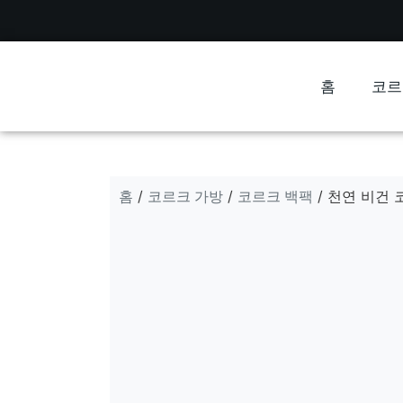
홈
코르
홈
코르크 가방
코르크 백팩
/
/
/ 천연 비건 