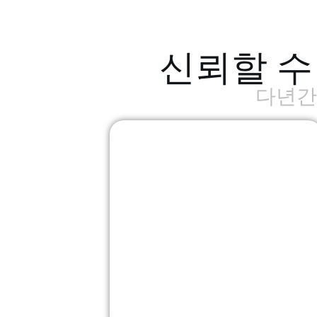
신뢰할 수
다년간