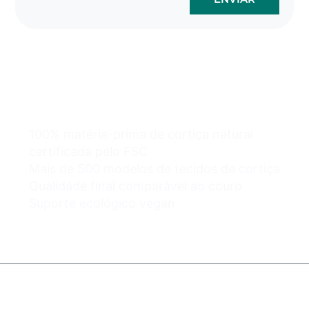
Os sacos de cortiça por
atacado podem ser
fáceis e seguros.
100% matéria-prima de cortiça natural
certificada pelo FSC
Mais de 500 modelos de tecidos de cortiça
Qualidade final comparável ao couro
Suporte ecológico vegan