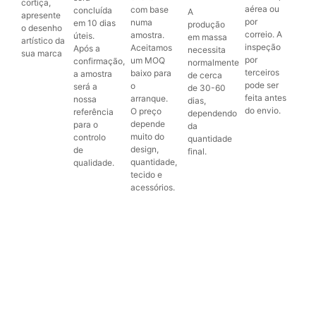
cortiça,
aérea ou
com base
concluída
A
apresente
por
numa
em 10 dias
produção
o desenho
correio. A
amostra.
úteis.
em massa
artístico da
inspeção
Aceitamos
Após a
necessita
sua marca
por
um MOQ
confirmação,
normalmente
terceiros
baixo para
a amostra
de cerca
pode ser
o
será a
de 30-60
feita antes
arranque.
nossa
dias,
do envio.
O preço
referência
dependendo
depende
para o
da
muito do
controlo
quantidade
design,
de
final.
quantidade,
qualidade.
tecido e
acessórios.