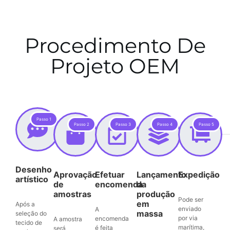
Procedimento De
Projeto OEM
Passo 1
Passo 2
Passo 3
Passo 4
Passo 5
Desenho
Aprovação
Efetuar
Lançamento
Expedição
artístico
de
encomenda
da
amostras
produção
Pode ser
em
Após a
enviado
A
massa
seleção do
por via
encomenda
A amostra
tecido de
marítima,
é feita
será