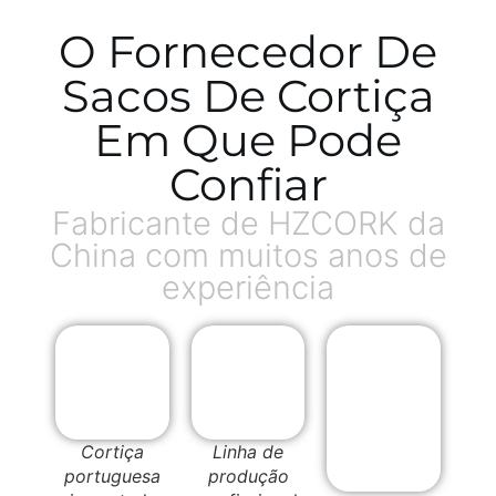
O Fornecedor De
Sacos De Cortiça
Em Que Pode
Confiar
Fabricante de HZCORK da
China com muitos anos de
experiência
Cortiça
Linha de
portuguesa
produção