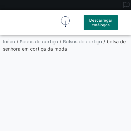
Descarregar
catálogos
Tecido De Cortiça
Produto De Cortiça
Contactar-Nos
Início
Sacos de cortiça
Bolsas de cortiça
/
/
/ bolsa de
senhora em cortiça da moda