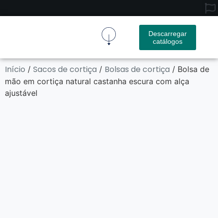
Descarregar
catálogos
Tecido De Cortiça
Produto De Cortiça
Contactar-Nos
Início
Sacos de cortiça
Bolsas de cortiça
/
/
/ Bolsa de
mão em cortiça natural castanha escura com alça
ajustável