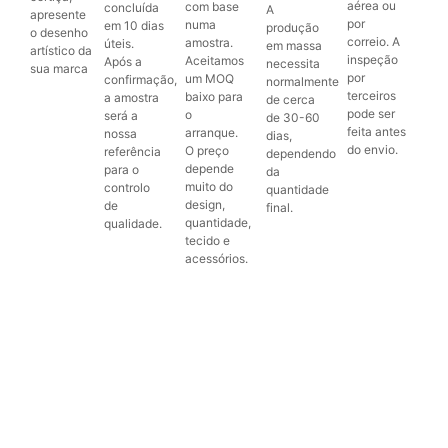
aérea ou
com base
concluída
A
apresente
por
numa
em 10 dias
produção
o desenho
correio. A
amostra.
úteis.
em massa
artístico da
inspeção
Aceitamos
Após a
necessita
sua marca
por
um MOQ
confirmação,
normalmente
terceiros
baixo para
a amostra
de cerca
pode ser
o
será a
de 30-60
feita antes
arranque.
nossa
dias,
do envio.
O preço
referência
dependendo
depende
para o
da
muito do
controlo
quantidade
design,
de
final.
quantidade,
qualidade.
tecido e
acessórios.