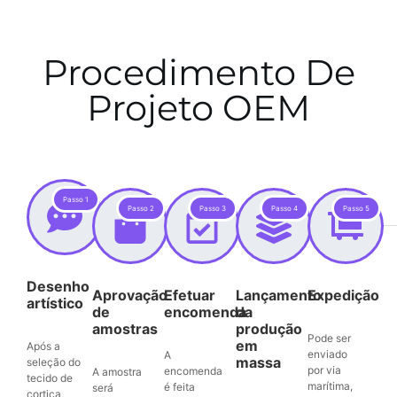
Procedimento De
Projeto OEM
Passo 1
Passo 2
Passo 3
Passo 4
Passo 5
Desenho
Aprovação
Efetuar
Lançamento
Expedição
artístico
de
encomenda
da
amostras
produção
Pode ser
em
Após a
enviado
A
massa
seleção do
por via
encomenda
A amostra
tecido de
marítima,
é feita
será
cortiça,