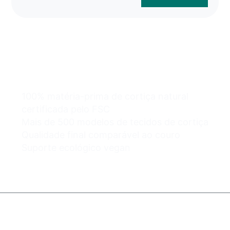
Os sacos de cortiça por
atacado podem ser
fáceis e seguros.
100% matéria-prima de cortiça natural
certificada pelo FSC
Mais de 500 modelos de tecidos de cortiça
Qualidade final comparável ao couro
Suporte ecológico vegan