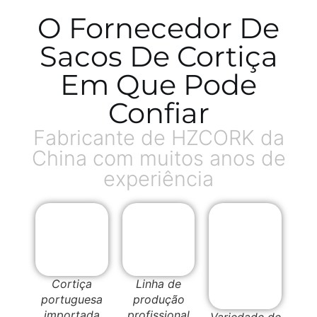
O Fornecedor De
Sacos De Cortiça
Em Que Pode
Confiar
Fabricante de HZCORK da
China com muitos anos de
experiência
Cortiça
Linha de
portuguesa
produção
importada
profissional
Variedade de