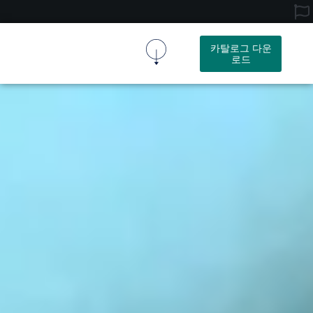
카탈로그 다운
로드
코르크 원단
코르크 제품
회사 소개
문의하기