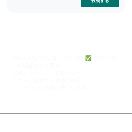
投稿する
コルクバッグの卸売は、簡
単かつ安全にすることがで
きます。
100%天然FSC認証コルク原料 ✅ 100%天然
FSC認証コルク原料
500以上のコルク生地パターン
レザーに匹敵する究極の品質。
ヴィーガンの環境に優しい裏地。