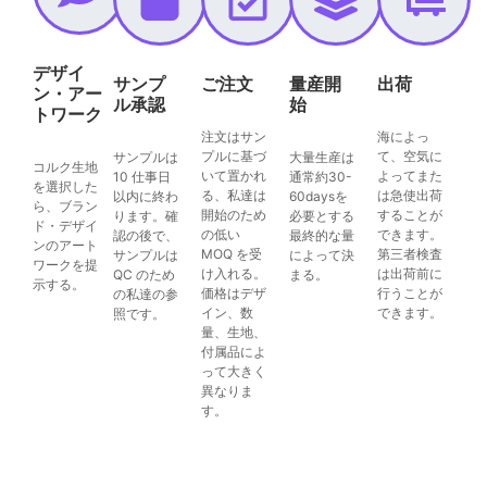
デザイ
サンプ
ご注文
量産開
出荷
ン・アー
ル承認
始
トワーク
注文はサン
海によっ
プルに基づ
て、空気に
サンプルは
大量生産は
コルク生地
いて置かれ
よってまた
10 仕事日
通常約30-
を選択した
る、私達は
は急使出荷
以内に終わ
60daysを
ら、ブラン
開始のため
することが
ります。確
必要とする
ド・デザイ
の低い
できます。
認の後で、
最終的な量
ンのアート
MOQ を受
第三者検査
サンプルは
によって決
ワークを提
け入れる。
は出荷前に
QC のため
まる。
示する。
価格はデザ
行うことが
の私達の参
イン、数
できます。
照です。
量、生地、
付属品によ
って大きく
異なりま
す。