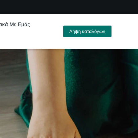
τικά Με Εμάς
Λήψη καταλόγων