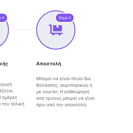
α 4
Βήμα 5
κής
Αποστολή
Μπορεί να είναι πλοίο δια
αγωγή
θαλάσσης, αεροπορικώς ή
άζεται
με courier. Η επιθεώρηση
0 ημέρες
από τρίτους μπορεί να γίνει
 την τελική
πριν από την αποστολή.