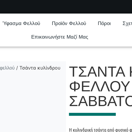
Ύφασμα Φελλού
Προϊόν Φελλού
Πόροι
Σχε
Επικοινωνήστε Μαζί Μας
ΤΣΆΝΤΑ 
 φελλού
/ Τσάντα κυλίνδρου
ΦΕΛΛΟΎ 
ΣΑΒΒΑΤ
Η κυλινδρική τσάντα από φυσικό φε