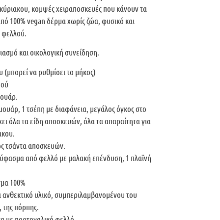
τοκύριακου, κομψές χειραποσκευές που κάνουν τα
πό 100% vegan δέρμα χωρίς ζώα, φυσικό και
 φελλού.
ασμό και οικολογική συνείδηση.
 (μπορεί να ρυθμίσει το μήκος)
μού
μουάρ.
μουάρ, 1 τσέπη με διαφάνεια, μεγάλος όγκος στο
χει όλα τα είδη αποσκευών, όλα τα απαραίτητα για
ακου.
ως τσάντα αποσκευών.
 ύφασμα από φελλό με μαλακή επένδυση, 1 πλαϊνή
σμα 100%
ι ανθεκτικό υλικό, συμπεριλαμβανομένου του
 της πόρπης.
να με πορτογαλικό φελλό