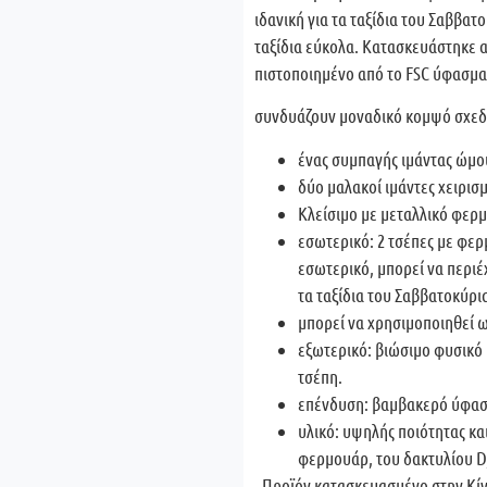
ιδανική για τα ταξίδια του Σαββα
ταξίδια εύκολα. Κατασκευάστηκε α
πιστοποιημένο από το FSC ύφασμα
συνδυάζουν μοναδικό κομψό σχεδι
ένας συμπαγής ιμάντας ώμου
δύο μαλακοί ιμάντες χειρισ
Κλείσιμο με μεταλλικό φερ
εσωτερικό: 2 τσέπες με φερ
εσωτερικό, μπορεί να περιέ
τα ταξίδια του Σαββατοκύρι
μπορεί να χρησιμοποιηθεί 
εξωτερικό: βιώσιμο φυσικό
τσέπη.
επένδυση: βαμβακερό ύφα
υλικό: υψηλής ποιότητας κα
φερμουάρ, του δακτυλίου D,
- Προϊόν κατασκευασμένο στην Κί