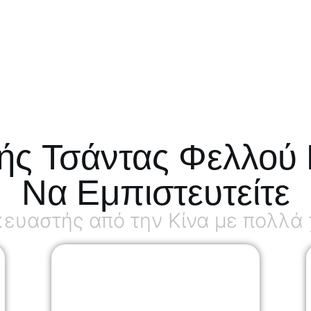
ής Τσάντας Φελλού 
Να Εμπιστευτείτε
υαστής από την Κίνα με πολλά χ