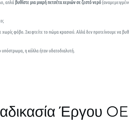
ολο, απλά
βυθίστε μια μικρή πετσέτα χεριών σε ζεστό νερό
(αναμεμειγμένο 
χο;
τε χωρίς φόβο. Σκεφτείτε το πώμα κρασιού. Αλλά δεν προτείνουμε να βυθ
 υπόστρωμα, η κόλλα ήταν υδατοδιαλυτή.
ιαδικασία Έργου O