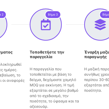
α 2
Βήμα 3
Βήμ
γματος
Τοποθετήστε την
Έναρξη μαζι
παραγγελία
παραγωγής
 ολοκληρωθεί
Η παραγγελία που
Η μαζική παρ
ες ημέρες.
τοποθετείται με βάση το
συνήθως χρει
εβαίωση, το
δείγμα, δεχόμαστε χαμηλό
περίπου 30-6
αι οι αναφορές
MOQ για εκκίνηση. Η τιμή
εξαρτάται από
εξαρτάται σε μεγάλο βαθμό
ποσότητα.
από το σχεδιασμό, την
ποσότητα, το ύφασμα και τα
αξεσουάρ.