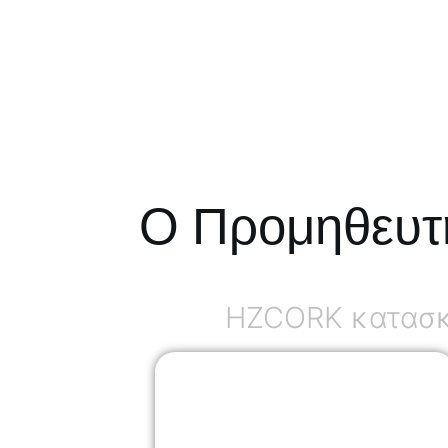
Ο Προμηθευτ
HZCORK κατασκε