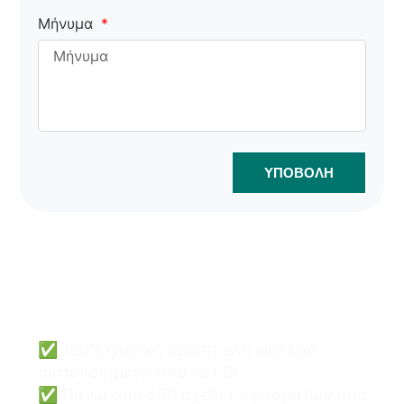
Μήνυμα
ΥΠΟΒΟΛΉ
Οι τσάντες φελλού
χονδρικής μπορούν να είναι
εύκολες και ασφαλείς.
✅ 100% φυσική πρώτη ύλη φελλού
πιστοποιημένη από το FSC
✅ Πάνω από 500 σχέδια υφασμάτων από