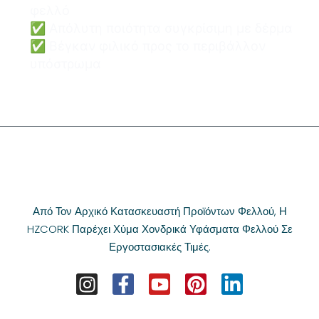
φελλό
✅ Απόλυτη ποιότητα συγκρίσιμη με δέρμα
✅ Βέγκαν φιλικό προς το περιβάλλον
υπόστρωμα
Από Τον Αρχικό Κατασκευαστή Προϊόντων Φελλού, Η
HZCORK Παρέχει Χύμα Χονδρικά Υφάσματα Φελλού Σε
Εργοστασιακές Τιμές.