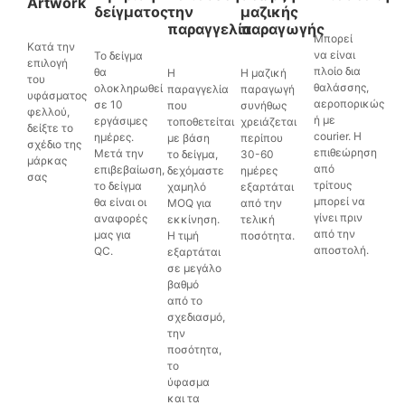
Artwork
δείγματος
την
μαζικής
παραγγελία
παραγωγής
Μπορεί
Κατά την
να είναι
Το δείγμα
επιλογή
πλοίο δια
θα
Η
Η μαζική
του
θαλάσσης,
ολοκληρωθεί
παραγγελία
παραγωγή
υφάσματος
αεροπορικώς
σε 10
που
συνήθως
φελλού,
ή με
εργάσιμες
τοποθετείται
χρειάζεται
δείξτε το
courier. Η
ημέρες.
με βάση
περίπου
σχέδιο της
επιθεώρηση
Μετά την
το δείγμα,
30-60
μάρκας
από
επιβεβαίωση,
δεχόμαστε
ημέρες
σας
τρίτους
το δείγμα
χαμηλό
εξαρτάται
μπορεί να
θα είναι οι
MOQ για
από την
γίνει πριν
αναφορές
εκκίνηση.
τελική
από την
μας για
Η τιμή
ποσότητα.
αποστολή.
QC.
εξαρτάται
σε μεγάλο
βαθμό
από το
σχεδιασμό,
την
ποσότητα,
το
ύφασμα
και τα