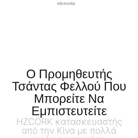
αξεσουάρ.
Ο Προμηθευτής
Τσάντας Φελλού Που
Μπορείτε Να
Εμπιστευτείτε
HZCORK κατασκευαστής
από την Κίνα με πολλά