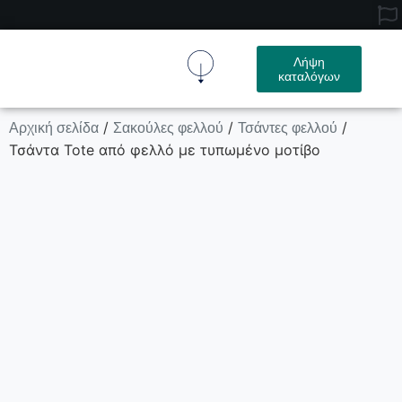
Λήψη
καταλόγων
Ύφασμα Φελλού
Προϊόν Φελλού
Σχετικά Με Εμάς
Επικοινωνήστε Μαζί Μας
Αρχική σελίδα
Σακούλες φελλού
Τσάντες φελλού
/
/
/
Τσάντα Tote από φελλό με τυπωμένο μοτίβο