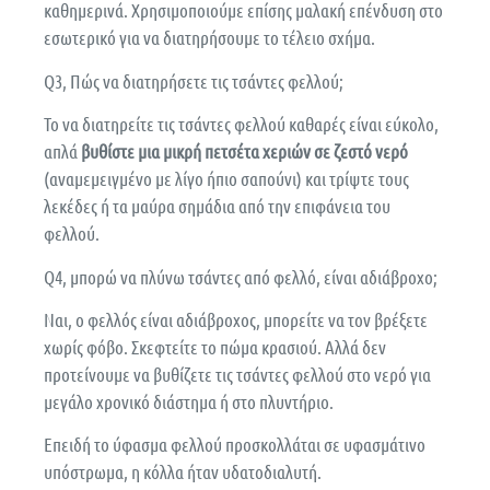
καθημερινά. Χρησιμοποιούμε επίσης μαλακή επένδυση στο
εσωτερικό για να διατηρήσουμε το τέλειο σχήμα.
Q3, Πώς να διατηρήσετε τις τσάντες φελλού;
Το να διατηρείτε τις τσάντες φελλού καθαρές είναι εύκολο,
απλά
βυθίστε μια μικρή πετσέτα χεριών σε ζεστό νερό
(αναμεμειγμένο με λίγο ήπιο σαπούνι) και τρίψτε τους
λεκέδες ή τα μαύρα σημάδια από την επιφάνεια του
φελλού.
Q4, μπορώ να πλύνω τσάντες από φελλό, είναι αδιάβροχο;
Ναι, ο φελλός είναι αδιάβροχος, μπορείτε να τον βρέξετε
χωρίς φόβο. Σκεφτείτε το πώμα κρασιού. Αλλά δεν
προτείνουμε να βυθίζετε τις τσάντες φελλού στο νερό για
μεγάλο χρονικό διάστημα ή στο πλυντήριο.
Επειδή το ύφασμα φελλού προσκολλάται σε υφασμάτινο
υπόστρωμα, η κόλλα ήταν υδατοδιαλυτή.