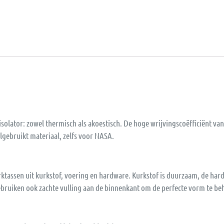
isolator: zowel thermisch als akoestisch. De hoge wrijvingscoëfficiënt va
lgebruikt materiaal, zelfs voor NASA.
rktassen uit kurkstof, voering en hardware. Kurkstof is duurzaam, de hard
 gebruiken ook zachte vulling aan de binnenkant om de perfecte vorm te b