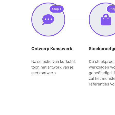
Stap 1
Sta
Ontwerp Kunstwerk
Steekproefg
Na selectie van kurkstof,
De steekproef 
toon het artwork van je
werkdagen w
merkontwerp
gebeëindigd. 
zal het monst
referenties vo