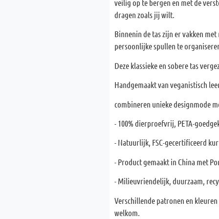
veilig op te bergen en met de ver
dragen zoals jij wilt.
Binnenin de tas zijn er vakken met 
persoonlijke spullen te organisere
Deze klassieke en sobere tas vergeze
Handgemaakt van veganistisch leer,
combineren unieke designmode me
- 100% dierproefvrij, PETA-goedge
- Natuurlijk, FSC-gecertificeerd ku
- Product gemaakt in China met Po
- Milieuvriendelijk, duurzaam, rec
Verschillende patronen en kleure
welkom.