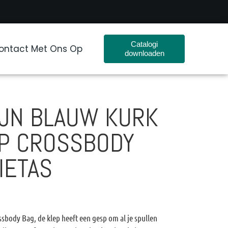
Catalogi
ntact Met Ons Op
downloaden
IJN BLAUW KURK
AP CROSSBODY
IETAS
sbody Bag, de klep heeft een gesp om al je spullen