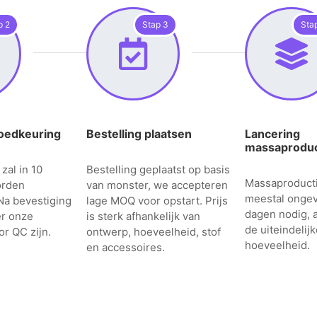
p 2
Stap 3
Sta
oedkeuring
Bestelling plaatsen
Lancering
massaproduc
zal in 10
Bestelling geplaatst op basis
Massaproducti
orden
van monster, we accepteren
meestal onge
Na bevestiging
lage MOQ voor opstart. Prijs
dagen nodig, a
er onze
is sterk afhankelijk van
de uiteindelij
or QC zijn.
ontwerp, hoeveelheid, stof
hoeveelheid.
en accessoires.