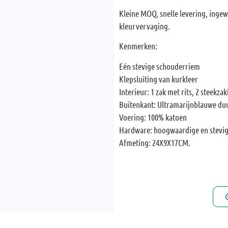
Kleine MOQ, snelle levering, ingew
kleurvervaging.
Kenmerken:
Eén stevige schouderriem
Klepsluiting van kurkleer
Interieur: 1 zak met rits, 2 steekza
Buitenkant: Ultramarijnblauwe du
Voering: 100% katoen
Hardware: hoogwaardige en stevig
Afmeting: 24X9X17CM.