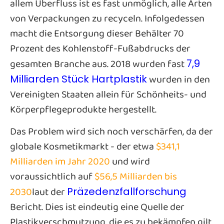
allem Überfluss ist es fast unmöglich, alle Arten
von Verpackungen zu recyceln. Infolgedessen
macht die Entsorgung dieser Behälter 70
Prozent des Kohlenstoff-Fußabdrucks der
gesamten Branche aus. 2018 wurden fast
7,9
wurden in den
Milliarden Stück Hartplastik
Vereinigten Staaten allein für Schönheits- und
Körperpflegeprodukte hergestellt.
Das Problem wird sich noch verschärfen, da der
globale Kosmetikmarkt - der etwa
$341,1
Milliarden im Jahr 2020
und wird
voraussichtlich auf
$56,5 Milliarden bis
2030
laut der
Präzedenzfallforschung
Bericht. Dies ist eindeutig eine Quelle der
Plastikverschmutzung, die es zu bekämpfen gilt.