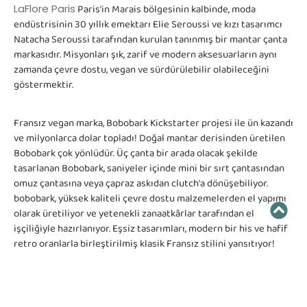
LaFlore Paris
Paris'in Marais bölgesinin kalbinde, moda
endüstrisinin 30 yıllık emektarı Elie Seroussi ve kızı tasarımcı
Natacha Seroussi tarafından kurulan tanınmış bir mantar çanta
markasıdır. Misyonları şık, zarif ve modern aksesuarların aynı
zamanda çevre dostu, vegan ve sürdürülebilir olabileceğini
göstermektir.
Fransız vegan marka, Bobobark Kickstarter projesi ile ün kazandı
ve milyonlarca dolar topladı! Doğal mantar derisinden üretilen
Bobobark çok yönlüdür. Üç çanta bir arada olacak şekilde
tasarlanan Bobobark, saniyeler içinde mini bir sırt çantasından
omuz çantasına veya çapraz askıdan clutch'a dönüşebiliyor.
bobobark, yüksek kaliteli çevre dostu malzemelerden el yapımı
olarak üretiliyor ve yetenekli zanaatkârlar tarafından el
işçiliğiyle hazırlanıyor. Eşsiz tasarımları, modern bir his ve hafif
retro oranlarla birleştirilmiş klasik Fransız stilini yansıtıyor!