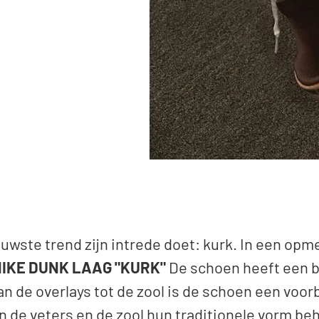
ste trend zijn intrede doet: kurk. In een opme
NIKE DUNK LAAG "KURK"
De schoen heeft een b
n de overlays tot de zool is de schoen een voor
n de veters en de zool hun traditionele vorm b