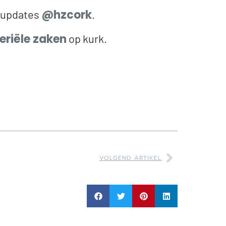
@hzcork
n updates
.
riële zaken
op kurk.
VOLGEND ARTIKEL