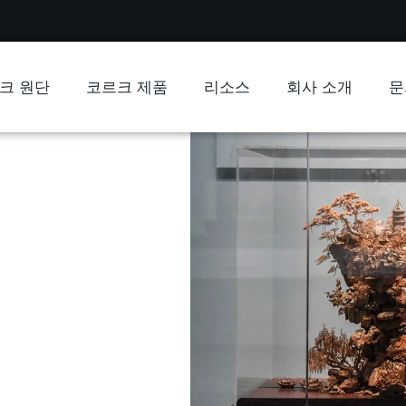
크 원단
코르크 제품
리소스
회사 소개
문