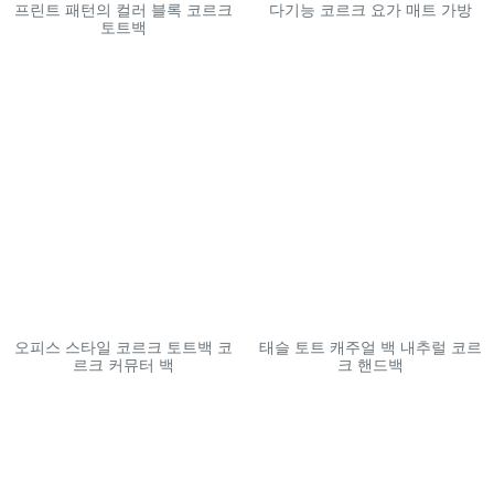
프린트 패턴의 컬러 블록 코르크
다기능 코르크 요가 매트 가방
토트백
오피스 스타일 코르크 토트백 코
태슬 토트 캐주얼 백 내추럴 코르
르크 커뮤터 백
크 핸드백