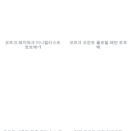
코르크 패치워크 미니멀리스트
코르크 프린트 플로럴 패턴 토트
토트백-1
백