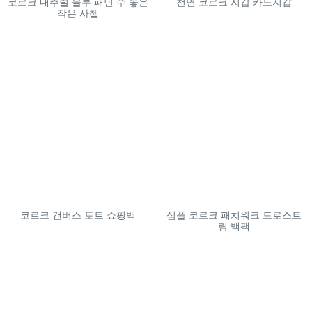
코르크 내추럴 블루 패턴 수 놓은
천연 코르크 지갑 카드지갑
작은 사첼
코르크 캔버스 토트 쇼핑백
심플 코르크 패치워크 드로스트
링 백팩