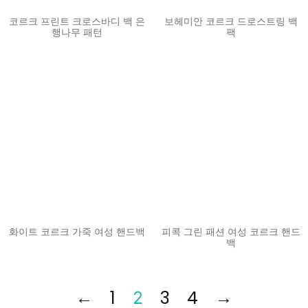
코르크 프린트 크로스바디 백 은
보헤미안 코르크 드로스트링 백
행나무 패턴
팩
화이트 코르크 가죽 여성 핸드백
피콕 그린 패션 여성 코르크 핸드
백
←
1
3
4
→
2