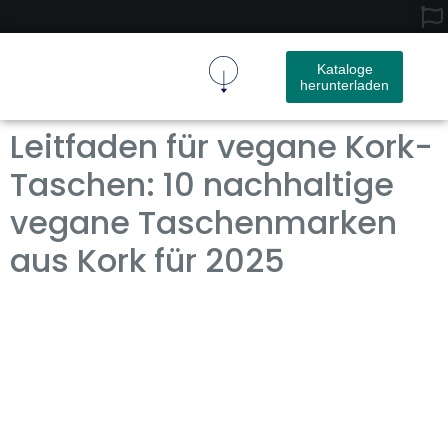
Kataloge
herunterladen
Kork-Gewebe
Kork Produkt
Leitfaden für vegane Kork-
Taschen: 10 nachhaltige
vegane Taschenmarken
aus Kork für 2025