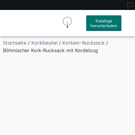
Kataloge
herunterladen
Kork-Gewebe
Kork Produkt
Startseite
Korkbeutel
Korken-Rucksack
/
/
/
Böhmischer Kork-Rucksack mit Kordelzug