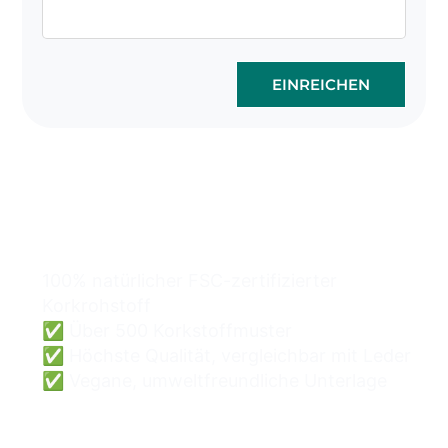
EINREICHEN
Kork-Taschen
Großhandel kann einfach
und sicher sein.
100% natürlicher FSC-zertifizierter
Korkrohstoff
✅ Über 500 Korkstoffmuster
✅ Höchste Qualität, vergleichbar mit Leder
✅ Vegane, umweltfreundliche Unterlage