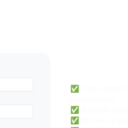
Mantar
Toptan 
ve Güven
✅ 100% doğal FSC
hammaddesi
✅ 500'den fazla
✅ Deri ile karşılaş