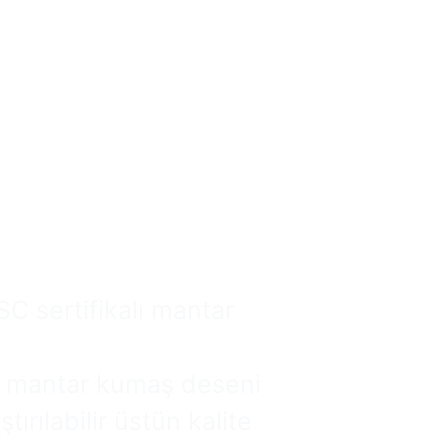
 Çanta
Satış Kolay
li Olabilir.
 sertifikalı mantar
 mantar kumaş deseni
tırılabilir üstün kalite