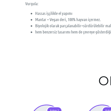
Vurgula:
Hassas işçilikle el yapımı
Mantar + Vegan deri, 100% hayvan içermez.
Biyolojik olarak parçalanabilir+sürdürülebilir m
hem benzersiz tasarımı hem de çevreye gösterdiğini
O
Adım 1
Adı