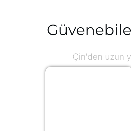
Güvenebile
Çin'den uzun y