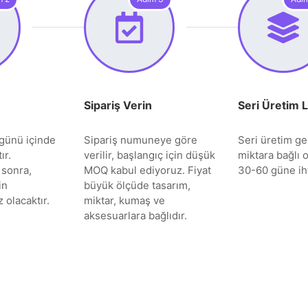
Sipariş Verin
Seri Üretim 
günü içinde
Sipariş numuneye göre
Seri üretim gen
ır.
verilir, başlangıç için düşük
miktara bağlı o
 sonra,
MOQ kabul ediyoruz. Fiyat
30-60 güne iht
in
büyük ölçüde tasarım,
 olacaktır.
miktar, kumaş ve
aksesuarlara bağlıdır.