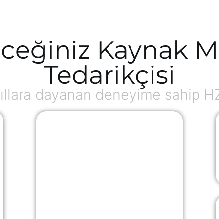
ceğiniz Kaynak M
Tedarikçisi
ıllara dayanan deneyime sahip H