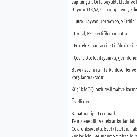
yapılmıştır. Orta büyüklüktedir ve ki
Boyutu 118,52,5 cm olup hem şık he
- 100% Hayvan içermeyen, Sürdürü
- Doğal, FSC sertifikalı mantar
- Portekiz mantarı ile Çin'de üretil
- Çevre Dostu, dayanıklı, geri dön
Büyük seçim için farklı desenler v
karşılanmaktadır.
Küçük MOQ, hızlı teslimat ve karm
Özellikler:
Kapatma tipi: Fermuarlı
Temizlenebilir ve tekrar kullanılabi
Çok fonksiyonlu: Evet (telefon, naki
Şunlar için uygundur: Seyahat, iş, a