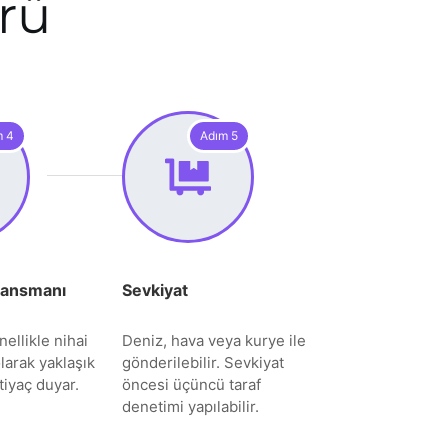
rü
m 4
Adım 5
Lansmanı
Sevkiyat
ellikle nihai
Deniz, hava veya kurye ile
larak yaklaşık
gönderilebilir. Sevkiyat
iyaç duyar.
öncesi üçüncü taraf
denetimi yapılabilir.