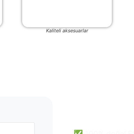
Kaliteli aksesuarlar
Mantar
Toptan 
ve Güven
✅ 100% doğal FSC