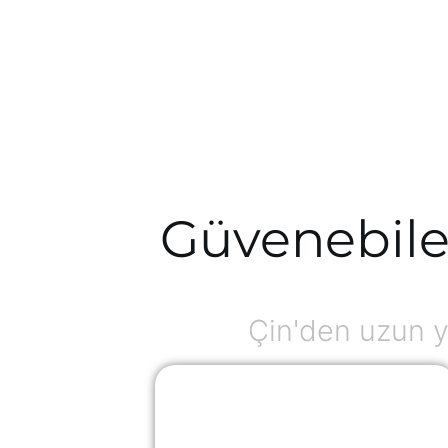
Güvenebile
Çin'den uzun y