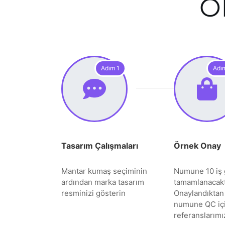
O
Adım 1
Adı
Tasarım Çalışmaları
Örnek Onay
Mantar kumaş seçiminin
Numune 10 iş 
ardından marka tasarım
tamamlanacakt
resminizi gösterin
Onaylandıktan
numune QC iç
referanslarımız