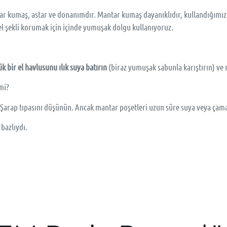
tar kumaş, astar ve donanımdır. Mantar kumaş dayanıklıdır, kullandığımı
l şekli korumak için içinde yumuşak dolgu kullanıyoruz.
k bir el havlusunu ılık suya batırın
(biraz yumuşak sabunla karıştırın) ve m
mi?
. Şarap tıpasını düşünün. Ancak mantar poşetleri uzun süre suya veya ça
 bazlıydı.