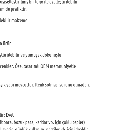
şiselleştirilmiş bir logo ile özelleştirilebilir.
m de pratiktir.
lebilir malzeme
en ürün
üştürülebilir ve yumuşak dokunuşlu
e renkler. Özel tasarımlı OEM memnuniyetle
aşık yapı mevcuttur. Renk solması sorunu olmadan.
lir: Evet
t para, bozuk para, kartlar vb. için çoklu cepler)
lışveriş, günlük kullanım, partiler vb. için idealdir.