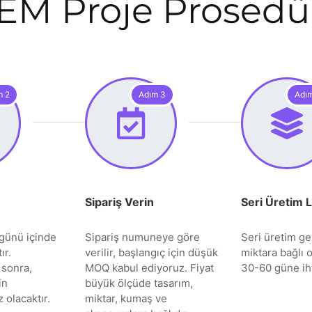
EM Proje Prosedü
m 2
Adım 3
Adı
Sipariş Verin
Seri Üretim 
günü içinde
Sipariş numuneye göre
Seri üretim gen
ır.
verilir, başlangıç için düşük
miktara bağlı o
 sonra,
MOQ kabul ediyoruz. Fiyat
30-60 güne iht
in
büyük ölçüde tasarım,
 olacaktır.
miktar, kumaş ve