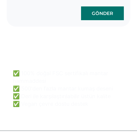
GÖNDER
Mantar Çanta Toptan
Satış Kolay ve Güvenli
Olabilir.
✅ 100% doğal FSC sertifikalı mantar
hammaddesi
✅ 500'den fazla mantar kumaş deseni
✅ Deri ile karşılaştırılabilir üstün kalite
✅ Vegan çevre dostu destek