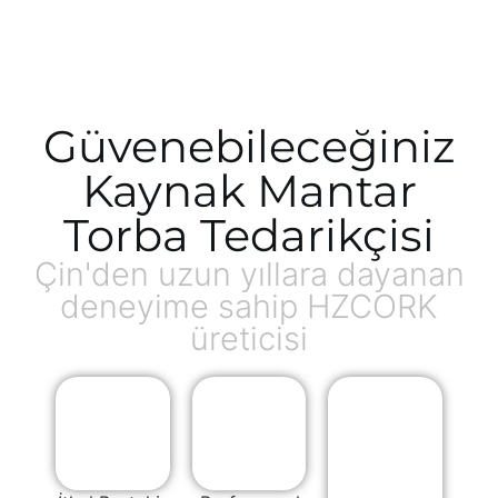
Güvenebileceğiniz
Kaynak Mantar
Torba Tedarikçisi
Çin'den uzun yıllara dayanan
deneyime sahip HZCORK
üreticisi