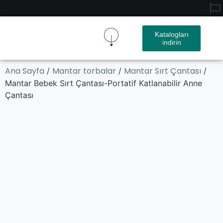
Katalogları
indirin
Mantar Kumaş
Mantar Ürün
Ana Sayfa
Mantar torbalar
Mantar Sırt Çantası
/
/
/
Mantar Bebek Sırt Çantası-Portatif Katlanabilir Anne
Çantası