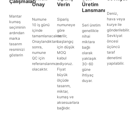
Çalışmaları
Onay
Verin
Üretim
Lansmanı
Deniz,
Mantar
hava veya
Numune
Sipariş
kumaş
kurye ile
10 iş günü
numuneye
Seri üretim
seçiminin
gönderilebilir.
içinde
göre
genellikle
ardından
Sevkiyat
tamamlanacaktır.
verilir,
nihai
marka
öncesi
Onaylandıktan
başlangıç
miktara
tasarım
üçüncü
sonra,
için düşük
bağlı
resminizi
taraf
numune
MOQ
olarak
gösterin
denetimi
QC için
kabul
yaklaşık
yapılabilir.
referanslarımız
ediyoruz.
30-60
olacaktır.
Fiyat
güne
büyük
ihtiyaç
ölçüde
duyar.
tasarım,
miktar,
kumaş ve
aksesuarlara
bağlıdır.