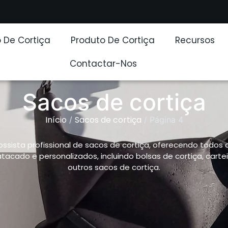
 De Cortiça
Produto De Cortiça
Recursos
Contactar-Nos
Sacos de cortiça
Início
Sacos de cortiça
/
/ Página 4
sista profissional de sacos de cortiça, oferecendo todos 
atacado e personalizados, incluindo bolsas de cortiça, cartei
outros sacos de cortiça.