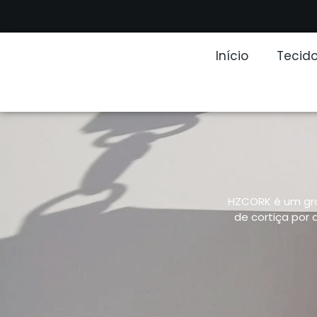
Início
Tecido
HZCORK é um gros
de cortiça por 