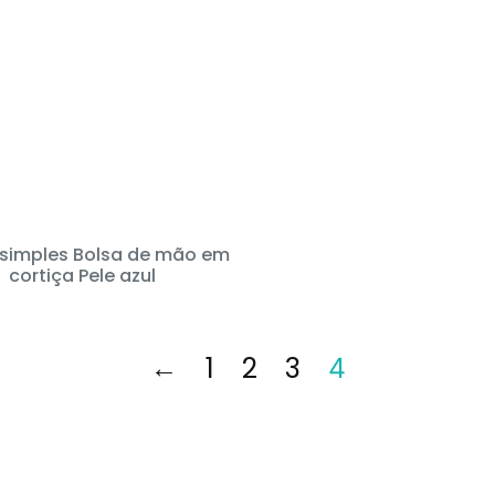
 simples Bolsa de mão em
cortiça Pele azul
←
1
2
3
4