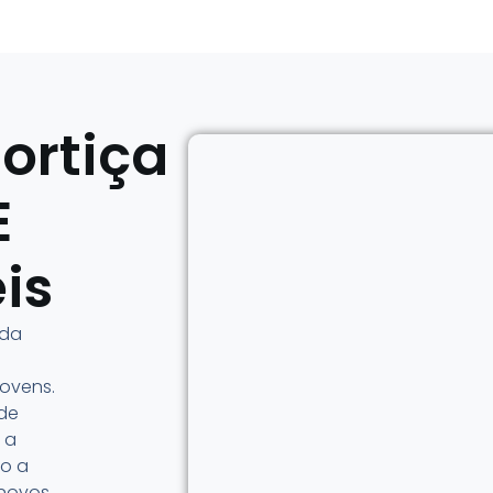
ortiça
E
is
nda
jovens.
 de
 a
o a
novos