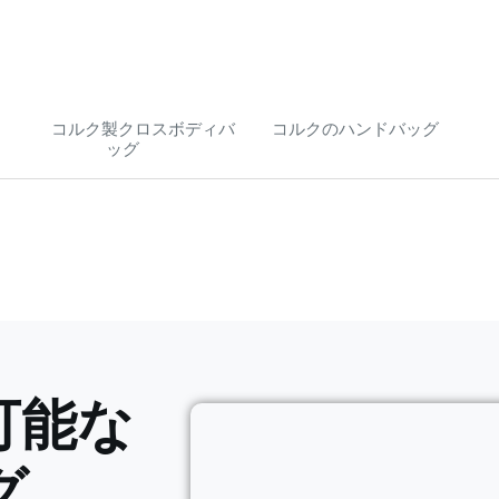
)
コルク製クロスボディバ
コルクのハンドバッグ
ッグ
(27)
(29)
可能な
グ