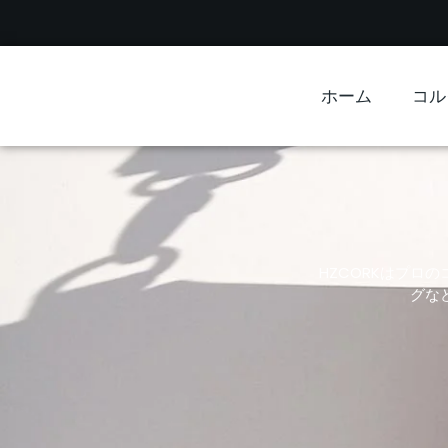
ホーム
コル
HZCORKはプ
グな