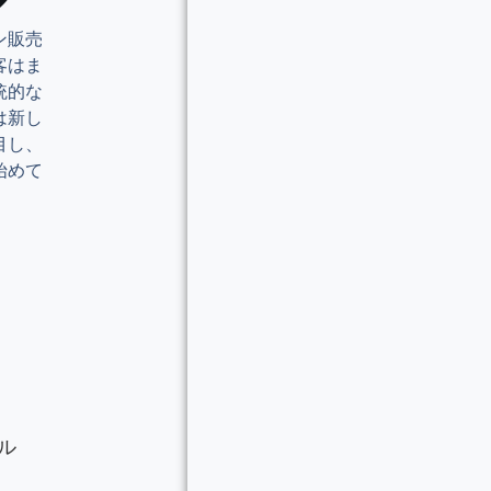
ン販売
客はま
統的な
は新し
目し、
始めて
ル