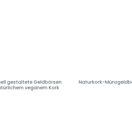
uell gestaltete Geldbörsen
Naturkork-Münzgeldb
atürlichem veganem Kork