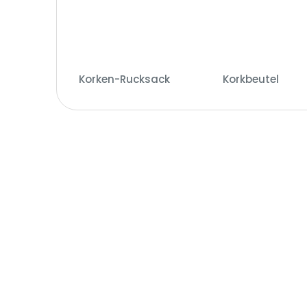
Korken-Rucksack
(7)
Korkbeutel
(74)