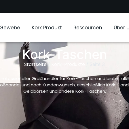
-Gewebe
Kork Produkt
Ressourcen
Über 
Kork-Taschen
Startseite
Kork-Produkte
/
/ Seite 3
professioneller Großhändler für Kork-Taschen und bietet alle
oßhandel und nach Kundenwunsch, einschließlich Kork-Hand
Geldbörsen und andere Kork-Taschen.