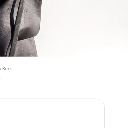
m Kork
r