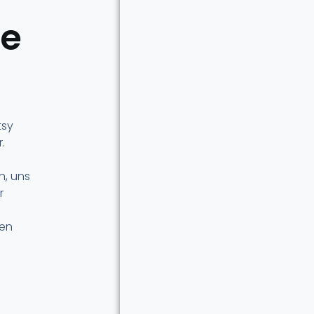
ge
tsy
.
h, uns
r
len