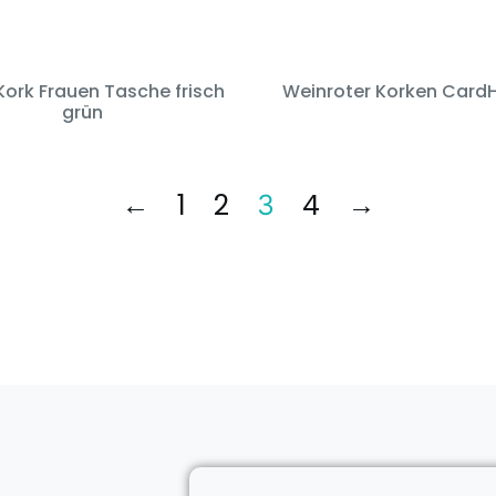
ork Frauen Tasche frisch
Weinroter Korken Card
grün
←
1
2
4
→
3